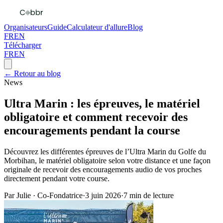
Organisateurs
Guide
Calculateur d'allure
Blog
FR
EN
Télécharger
FR
EN
← Retour au blog
News
Ultra Marin : les épreuves, le matériel
obligatoire et comment recevoir des
encouragements pendant la course
Découvrez les différentes épreuves de l’Ultra Marin du Golfe du
Morbihan, le matériel obligatoire selon votre distance et une façon
originale de recevoir des encouragements audio de vos proches
directement pendant votre course.
Par
Julie
·
Co-Fondatrice
·
3 juin 2026
·
7
min de lecture